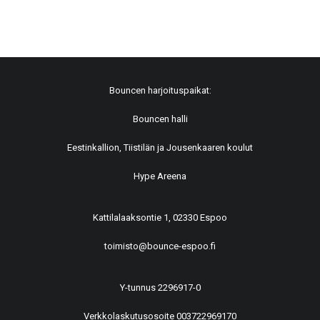
Bouncen harjoituspaikat:
Bouncen halli
Eestinkallion, Tiistilän ja Jousenkaaren koulut
Hype Areena
Kattilalaaksontie 1, 02330 Espoo
toimisto@bounce-espoo.fi
Y-tunnus 2296917-0
Verkkolaskutusosoite 003722969170