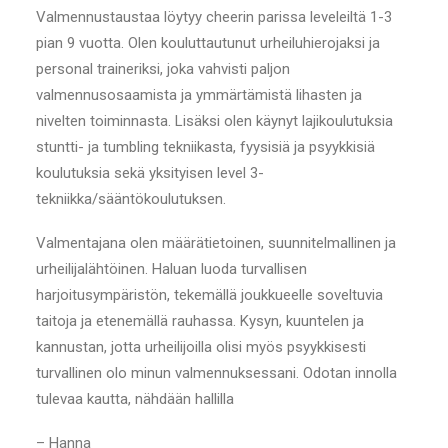
Valmennustaustaa löytyy cheerin parissa leveleiltä 1-3
pian 9 vuotta. Olen kouluttautunut urheiluhierojaksi ja
personal traineriksi, joka vahvisti paljon
valmennusosaamista ja ymmärtämistä lihasten ja
nivelten toiminnasta. Lisäksi olen käynyt lajikoulutuksia
stuntti- ja tumbling tekniikasta, fyysisiä ja psyykkisiä
koulutuksia sekä yksityisen level 3-
tekniikka/sääntökoulutuksen.
Valmentajana olen määrätietoinen, suunnitelmallinen ja
urheilijalähtöinen. Haluan luoda turvallisen
harjoitusympäristön, tekemällä joukkueelle soveltuvia
taitoja ja etenemällä rauhassa. Kysyn, kuuntelen ja
kannustan, jotta urheilijoilla olisi myös psyykkisesti
turvallinen olo minun valmennuksessani. Odotan innolla
tulevaa kautta, nähdään hallilla
– Hanna