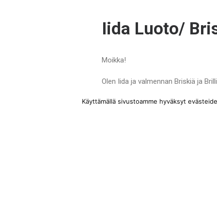
Iida Luoto/ Bri
Moikka!
Olen Iida ja valmennan Briskiä ja Bri
olen valmentanut keväästä 2024 läht
Käyttämällä sivustoamme hyväksyt evästeiden 
taitotasoilta.
Koen luovani valmennuksellani turval
uskon näiden heijastuvan minusta m
Omaa urheilutaustaa lajin parissa lö
nuorten sekamaajoukkueessa.