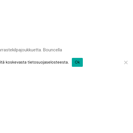
arrastekilpajoukkuetta. Bouncella
roista, useilta eri ikä- ja
itä koskevasta tietosuojaselosteesta.
Ok
, sosiaalinen sekä empaattinen ja
SM-tason kilpajoukkueessa, sekä