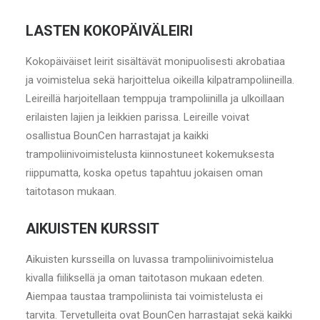
LASTEN KOKOPÄIVÄLEIRI
Kokopäiväiset leirit sisältävät monipuolisesti akrobatiaa
ja voimistelua sekä harjoittelua oikeilla kilpatrampoliineilla.
Leireillä harjoitellaan temppuja trampoliinilla ja ulkoillaan
erilaisten lajien ja leikkien parissa. Leireille voivat
osallistua BounCen harrastajat ja kaikki
trampoliinivoimistelusta kiinnostuneet kokemuksesta
riippumatta, koska opetus tapahtuu jokaisen oman
taitotason mukaan.
AIKUISTEN KURSSIT
Aikuisten kursseilla on luvassa trampoliinivoimistelua
kivalla fiiliksellä ja oman taitotason mukaan edeten.
Aiempaa taustaa trampoliinista tai voimistelusta ei
tarvita. Tervetulleita ovat BounCen harrastajat sekä kaikki