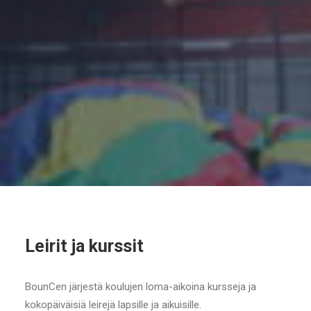
Leirit ja kurssit
BounCen järjestä koulujen loma-aikoina kursseja ja
kokopäiväisiä leirejä lapsille ja aikuisille.