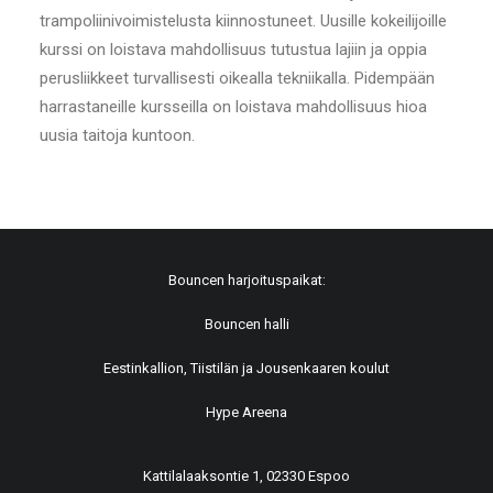
trampoliinivoimistelusta kiinnostuneet. Uusille kokeilijoille
kurssi on loistava mahdollisuus tutustua lajiin ja oppia
perusliikkeet turvallisesti oikealla tekniikalla. Pidempään
harrastaneille kursseilla on loistava mahdollisuus hioa
uusia taitoja kuntoon.
Bouncen harjoituspaikat:
Bouncen halli
Eestinkallion, Tiistilän ja Jousenkaaren koulut
Hype Areena
Kattilalaaksontie 1, 02330 Espoo