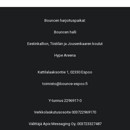
Bouncen harjoituspaikat:
Bouncen halli
Eestinkallion, Tiistilän ja Jousenkaaren koulut
Hype Areena
Kattilalaaksontie 1, 02330 Espoo
toimisto@bounce-espoo.fi
Y-tunnus 2296917-0
Verkkolaskutusosoite 003722969170
Välittäjä Apix Messaging Oy; 003723327487