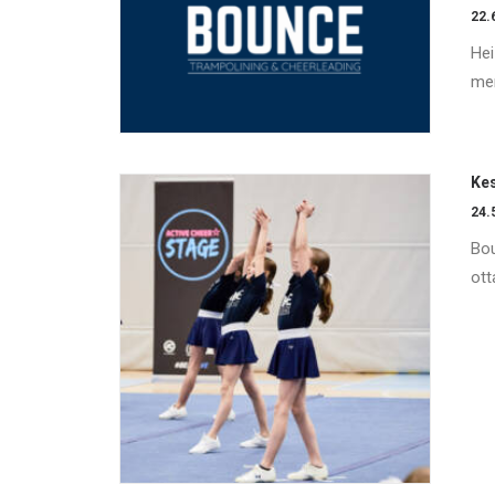
22.
Hei
mer
Kes
24.
Bou
ott