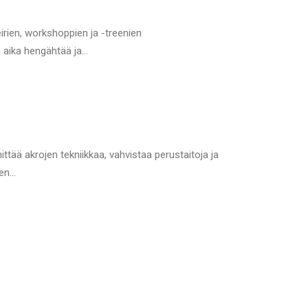
irien, workshoppien ja -treenien
on aika hengähtää ja…
tää akrojen tekniikkaa, vahvistaa perustaitoja ja
ien…