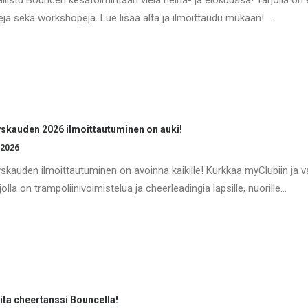
llistu Bouncen kesätoimintaan vielä heinä- ja elokuussa! Tarjolla on e
rejä sekä workshopeja. Lue lisää alta ja ilmoittaudu mukaan! …
skauden 2026 ilmoittautuminen on auki!
.2026
skauden ilmoittautuminen on avoinna kaikille! Kurkkaa myClubiin ja va
jolla on trampoliinivoimistelua ja cheerleadingia lapsille, nuorille…
ita cheertanssi Bouncella!