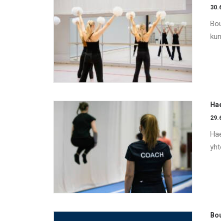
30.
Bou
kun
Hae
29.
Hae
yht
Bo