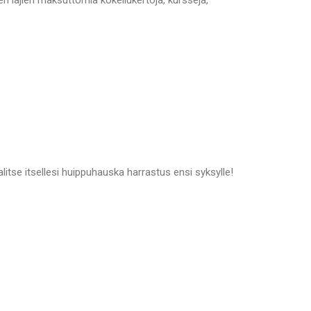
ri lajien maksuttomia kokeilukertoja, kursseja,
litse itsellesi huippuhauska harrastus ensi syksylle!