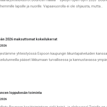
aaharjoitteluvuorot Bouncen hallilla – syksyn Open Gym 2026 Bouncen
hemmille lapsille ja nuorille. Vapaavuorolla ei ole ohjausta, mutta…
än 2026 maksuttomat kokeilukerrat
.2026
jestämme yhteistyössä Espoon kaupungin liikuntapalveluiden kanssa ma
eilutunneilla pääset liikkumaan turvallisessa ja kannustavassa ympä
ncen loppukesän toiminta
.2026