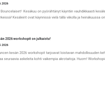
6.2026
 Bouncelaiset! Kesäkuu on pyörähtänyt käyntiin vauhdikkaasti kesäle
keissä! Kesäleirit ovat käynnissä vielä tällä viikolla ja heinäkuussa 
än 2026 workshopit on julkaistu!
5.2026
ncen kesän 2026 workshopit tarjoavat loistavan mahdollisuuden kehit
aa seuraavia askeleita kohti vaikempia akrotaitoja. Huom! Workshop