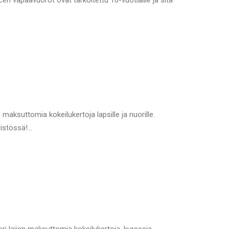
 vapaavuorot ovat tarkoitettu 10-vuotiaille ja sitä
ksuttomia kokeilukertoja lapsille ja nuorille.
ristössä!…