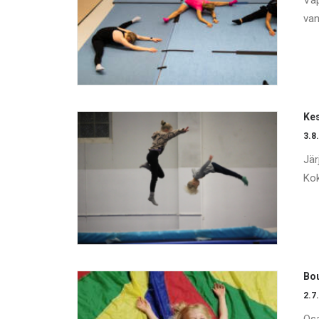
Vap
van
Kes
3.8
Jär
Kok
Bou
2.7