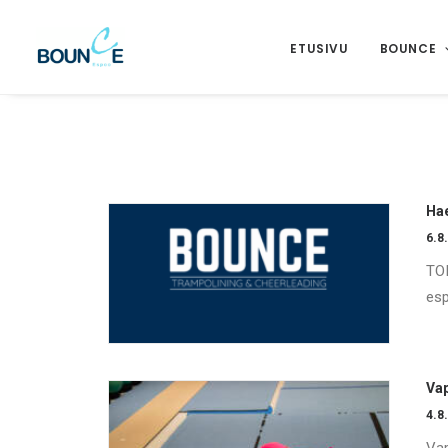
ETUSIVU
BOUNCE
Ha
6.8
TO
esp
Vap
4.8