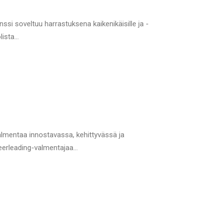
si soveltuu harrastuksena kaikenikäisille ja -
olista…
mentaa innostavassa, kehittyvässä ja
heerleading-valmentajaa…