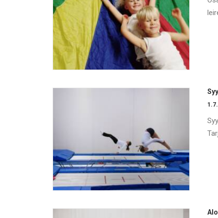
Osa
lei
Syy
1.7
Syy
Tar
Alo