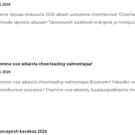
6.2026
nce tarjoaa elokuusta 2026 alkaen uutuutena cheertanssia! Cheertans
toisille lapsista aikuisiin! Tanssitunnit sisältävät energistä ja monipu
mme osa-aikaista cheerleading-valmentajaa!
6.2026
mme osa-aikaista cheerleading-valmentajaa Bounceen! Haluatko val
eisöllisessä seurassa? Etsimme osa-aikaista, kuukausipalkkaista c
unceposti kesäkuu 2026