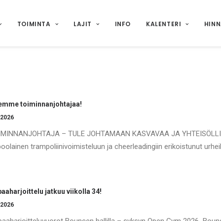
TOIMINTA
LAJIT
INFO
KALENTERI
HIN
emme toiminnanjohtajaa!
.2026
IMINNANJOHTAJA – TULE JOHTAMAAN KASVAVAA JA YHTEISÖLLIS
oolainen trampoliinivoimisteluun ja cheerleadingiin erikoistunut urheil
aaharjoittelu jatkuu viikolla 34!
.2026