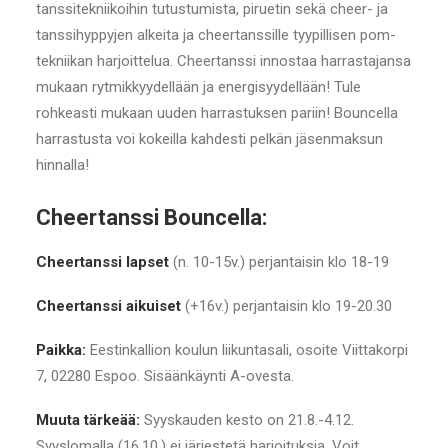
tanssitekniikoihin tutustumista, piruetin sekä cheer- ja
tanssihyppyjen alkeita ja cheertanssille tyypillisen pom-
tekniikan harjoittelua. Cheertanssi innostaa harrastajansa
mukaan rytmikkyydellään ja energisyydellään! Tule
rohkeasti mukaan uuden harrastuksen pariin! Bouncella
harrastusta voi kokeilla kahdesti pelkän jäsenmaksun
hinnalla!
Cheertanssi Bouncella:
Cheertanssi lapset
(n. 10-15v.) perjantaisin klo 18-19
Cheertanssi aikuiset
(+16v.) perjantaisin klo 19-20.30
Paikka:
Eestinkallion koulun liikuntasali, osoite Viittakorpi
7, 02280 Espoo. Sisäänkäynti A-ovesta.
Muuta tärkeää:
Syyskauden kesto on 21.8.-4.12.
Syyslomalla (16.10.) ei järjestetä harjoituksia. Voit