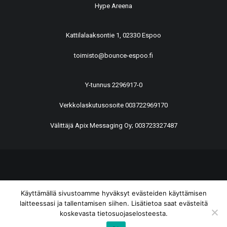
Hype Areena
Kattilalaaksontie 1, 02330 Espoo
toimisto@bounce-espoo.fi
Y-tunnus 2296917-0
Verkkolaskutusosoite 003722969170
Välittäjä Apix Messaging Oy; 003723327487
© 2026 BounCe Espoo All rights reserved
Käyttämällä sivustoamme hyväksyt evästeiden käyttämisen
laitteessasi ja tallentamisen siihen. Lisätietoa saat evästeitä
koskevasta tietosuojaselosteesta.