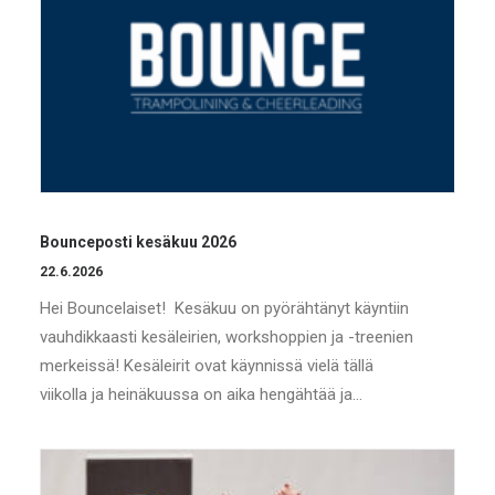
Bounceposti kesäkuu 2026
22.6.2026
Hei Bouncelaiset! Kesäkuu on pyörähtänyt käyntiin
vauhdikkaasti kesäleirien, workshoppien ja -treenien
merkeissä! Kesäleirit ovat käynnissä vielä tällä
viikolla ja heinäkuussa on aika hengähtää ja…