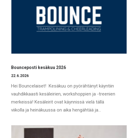
Bounceposti kesäkuu 2026
22.6.2026
Hei Bouncelaiset! Kesäkuu on pyörähtänyt käyntiin
vauhdikkaasti kesäleirien, workshoppien ja -treenien
merkeissä! Kesäleirit ovat käynnissä vielä tällä
viikolla ja heinäkuussa on aika hengähtää ja…