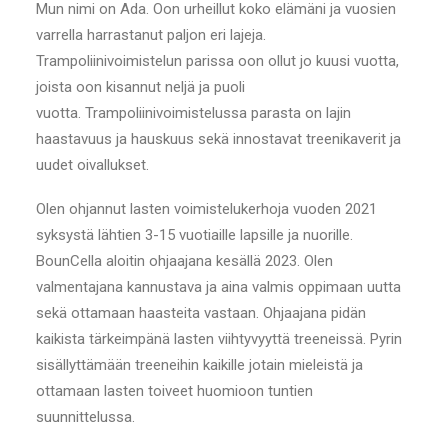
Mun nimi on Ada. Oon urheillut koko elämäni ja vuosien
varrella harrastanut paljon eri lajeja.
Trampoliinivoimistelun parissa oon ollut jo kuusi vuotta,
joista oon kisannut neljä ja puoli
vuotta. Trampoliinivoimistelussa parasta on lajin
haastavuus ja hauskuus sekä innostavat treenikaverit ja
uudet oivallukset.
Olen ohjannut lasten voimistelukerhoja vuoden 2021
syksystä lähtien 3-15 vuotiaille lapsille ja nuorille.
BounCella aloitin ohjaajana kesällä 2023. Olen
valmentajana kannustava ja aina valmis oppimaan uutta
sekä ottamaan haasteita vastaan. Ohjaajana pidän
kaikista tärkeimpänä lasten viihtyvyyttä treeneissä. Pyrin
sisällyttämään treeneihin kaikille jotain mieleistä ja
ottamaan lasten toiveet huomioon tuntien
suunnittelussa.