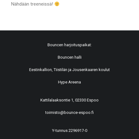
Nähdään treeneissä!
Bouncen harjoituspaikat:
Bouncen halli
Eestinkallion, Tiistilän ja Jousenkaaren koulut
Hype Areena
Kattilalaaksontie 1, 02330 Espoo
toimisto@bounce-espoo.fi
Y-tunnus 2296917-0