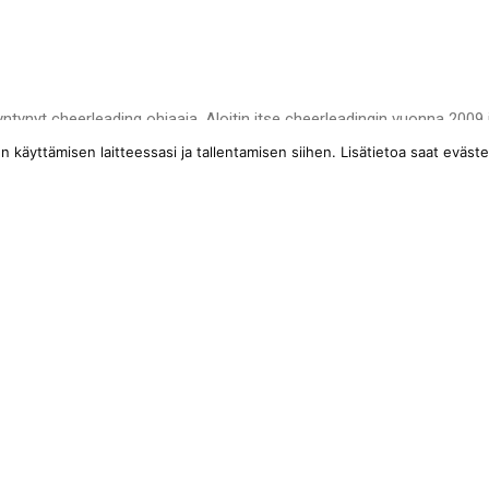
n
ynyt cheerleading ohjaaja. Aloitin itse cheerleadingin vuonna 2009 ja
essa seurassa. Ohjauskokemusta löytyy myös toisesta seurasta.
käyttämisen laitteessasi ja tallentamisen siihen. Lisätietoa saat eväste
n lajin parissa syksyllä 2023.
luun ja pitää huolta hyvästä ryhmähengestä, sekä tuoda turvallisuutt
, luotettava ja iloinen.
Kattilalaaksontie 1, 02330 Espoo
toimisto@bounce-espoo.fi