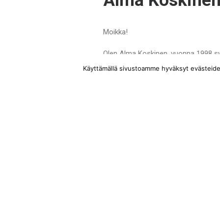
Alma Koskine
Moikka!
Olen Alma Koskinen, vuonna 1998 synt
urheillessa SM- ja EM-tasolla tois
Käyttämällä sivustoamme hyväksyt evästeiden 
Bouncella aloitin ohjaamaan uudestaa
Valmentajana haluan tuoda iloa urhei
Valmentajana koen olevani rauhallinen
Bouncen harjoituspaikat:
Bouncen halli
Eestinkallion, Tiistilän ja Jousenkaaren koulut