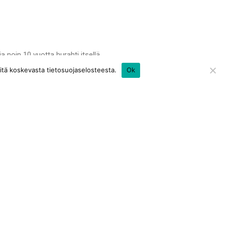
 noin 10 vuotta hurahti itsellä
itä koskevasta tietosuojaselosteesta.
Ok
a.
Y-tunnus 2296917-0
Verkkolaskutusosoite 003722969170
Välittäjä Apix Messaging Oy; 003723327487