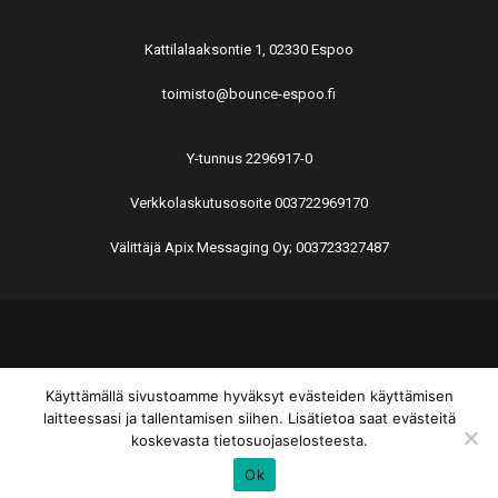
Kattilalaaksontie 1, 02330 Espoo
toimisto@bounce-espoo.fi
Y-tunnus 2296917-0
Verkkolaskutusosoite 003722969170
Välittäjä Apix Messaging Oy; 003723327487
© 2026 BounCe Espoo All rights reserved
Käyttämällä sivustoamme hyväksyt evästeiden käyttämisen
laitteessasi ja tallentamisen siihen. Lisätietoa saat evästeitä
koskevasta tietosuojaselosteesta.
Ok