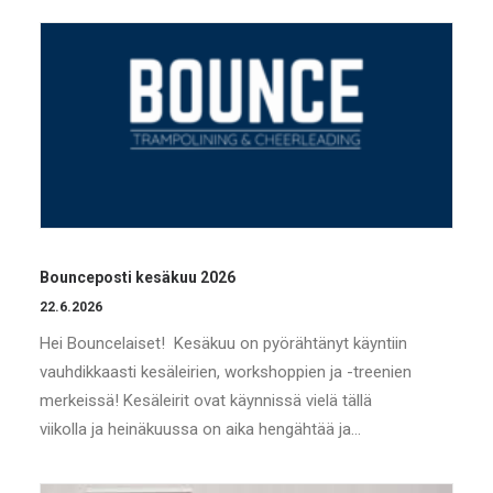
Bounceposti kesäkuu 2026
22.6.2026
Hei Bouncelaiset! Kesäkuu on pyörähtänyt käyntiin
vauhdikkaasti kesäleirien, workshoppien ja -treenien
merkeissä! Kesäleirit ovat käynnissä vielä tällä
viikolla ja heinäkuussa on aika hengähtää ja…