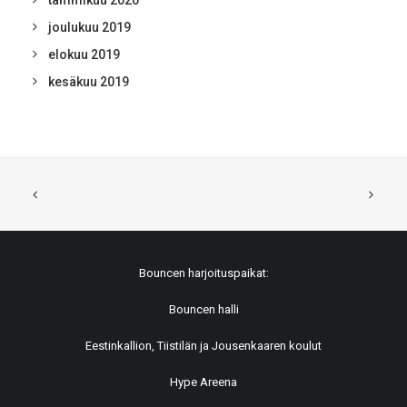
tammikuu 2020
joulukuu 2019
elokuu 2019
kesäkuu 2019
Bouncen harjoituspaikat:
Bouncen halli
Eestinkallion, Tiistilän ja Jousenkaaren koulut
Hype Areena