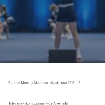
Bounce Monkey Madness -kilpailuissa 28.2.-1.3.
Tulevana viikonloppuna Hype Areenalla