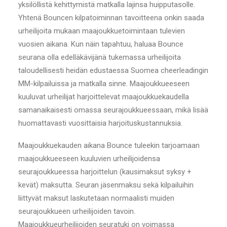
yksilöllistä kehittymistä matkalla lajinsa huipputasolle.
Yhtenä Bouncen kilpatoiminnan tavoitteena onkin saada
urheilijoita mukaan maajoukkuetoimintaan tulevien
vuosien aikana. Kun näin tapahtuu, haluaa Bounce
seurana olla edelläkävijänä tukemassa urheilijoita
taloudellisesti heidän edustaessa Suomea cheerleadingin
MM-kilpailuissa ja matkalla sinne. Maajoukkueeseen
kuuluvat urheilijat harjoittelevat maajoukkuekaudella
samanaikaisesti omassa seurajoukkueessaan, mikä lisää
huomattavasti vuosittaisia harjoituskustannuksia.
Maajoukkuekauden aikana Bounce tuleekin tarjoamaan
maajoukkueeseen kuuluvien urheilijoidensa
seurajoukkueessa harjoittelun (kausimaksut syksy +
kevät) maksutta. Seuran jäsenmaksu sekä kilpailuihin
liittyvät maksut laskutetaan normaalisti muiden
seurajoukkueen urheilijoiden tavoin.
Maajoukkueurheilijoiden seuratuki on voimassa