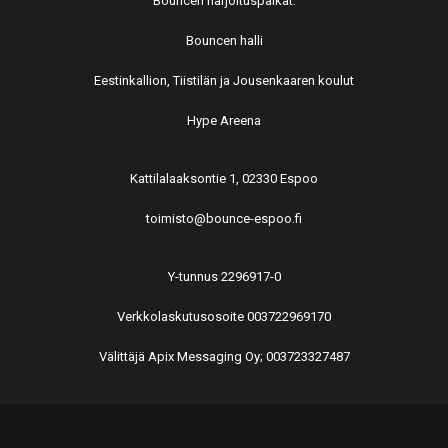
Bouncen harjoituspaikat:
Bouncen halli
Eestinkallion, Tiistilän ja Jousenkaaren koulut
Hype Areena
Kattilalaaksontie 1, 02330 Espoo
toimisto@bounce-espoo.fi
Y-tunnus 2296917-0
Verkkolaskutusosoite 003722969170
Välittäjä Apix Messaging Oy; 003723327487