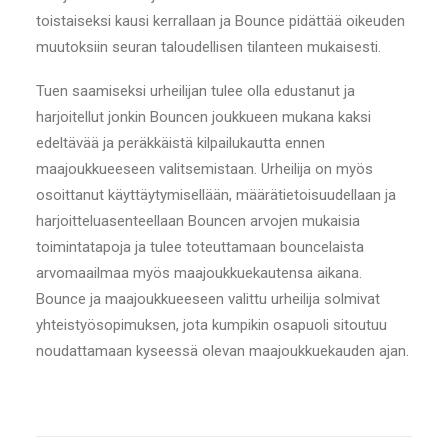
toistaiseksi kausi kerrallaan ja Bounce pidättää oikeuden
muutoksiin seuran taloudellisen tilanteen mukaisesti.
Tuen saamiseksi urheilijan tulee olla edustanut ja
harjoitellut jonkin Bouncen joukkueen mukana kaksi
edeltävää ja peräkkäistä kilpailukautta ennen
maajoukkueeseen valitsemistaan. Urheilija on myös
osoittanut käyttäytymisellään, määrätietoisuudellaan ja
harjoitteluasenteellaan Bouncen arvojen mukaisia
toimintatapoja ja tulee toteuttamaan bouncelaista
arvomaailmaa myös maajoukkuekautensa aikana.
Bounce ja maajoukkueeseen valittu urheilija solmivat
yhteistyösopimuksen, jota kumpikin osapuoli sitoutuu
noudattamaan kyseessä olevan maajoukkuekauden ajan.