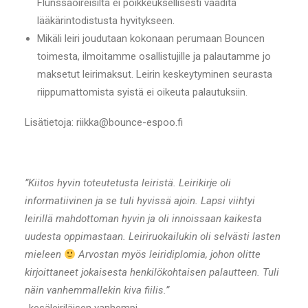
Flunssaoireisilta ei poikkeuksellisesti vaadita
lääkärintodistusta hyvitykseen.
Mikäli leiri joudutaan kokonaan perumaan Bouncen
toimesta, ilmoitamme osallistujille ja palautamme jo
maksetut leirimaksut. Leirin keskeytyminen seurasta
riippumattomista syistä ei oikeuta palautuksiin.
Lisätietoja: riikka@bounce-espoo.fi
”Kiitos hyvin toteutetusta leiristä. Leirikirje oli
informatiivinen ja se tuli hyvissä ajoin. Lapsi viihtyi
leirillä mahdottoman hyvin ja oli innoissaan kaikesta
uudesta oppimastaan. Leiriruokailukin oli selvästi lasten
mieleen
Arvostan myös leiridiplomia, johon olitte
kirjoittaneet jokaisesta henkilökohtaisen palautteen. Tuli
näin vanhemmallekin kiva fiilis.”