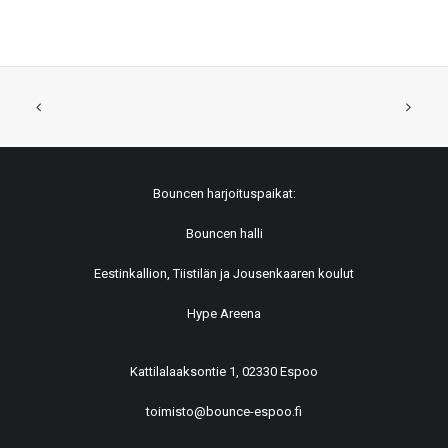
Bouncen harjoituspaikat:
Bouncen halli
Eestinkallion, Tiistilän ja Jousenkaaren koulut
Hype Areena
Kattilalaaksontie 1, 02330 Espoo
toimisto@bounce-espoo.fi