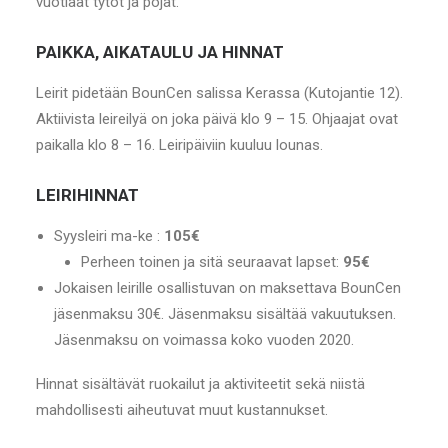
vuotiaat tytöt ja pojat.
PAIKKA, AIKATAULU JA HINNAT
Leirit pidetään BounCen salissa Kerassa (Kutojantie 12).
Aktiivista leireilyä on joka päivä klo 9 – 15. Ohjaajat ovat
paikalla klo 8 – 16. Leiripäiviin kuuluu lounas.
LEIRIHINNAT
Syysleiri ma-ke :
105€
Perheen toinen ja sitä seuraavat lapset:
95€
Jokaisen leirille osallistuvan on maksettava BounCen
jäsenmaksu 30€. Jäsenmaksu sisältää vakuutuksen.
Jäsenmaksu on voimassa koko vuoden 2020.
Hinnat sisältävät ruokailut ja aktiviteetit sekä niistä
mahdollisesti aiheutuvat muut kustannukset.