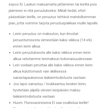
espoo.fi). Laskun maksamatta jättäminen tai leiriltä pois
jääminen ei riitä peruutukseksi. Mikäli tiedät, ettet
pääsekään leirille, on peruutus tehtävä mahdollisimman
pian, jotta voimme tarjota peruutuspaikkaa muille lapsille.
Leirin peruutus on maksuton, kun ilmoitat
peruuntumisesta viimeistään kaksi viikkoa (14 vrk)
ennen leirin alkua.
Leirin peruutuksesta alle kaksi viikkoa ennen leirin
alkua veloitamme leirimaksun kokonaisuudessaan.
Leiri voidaan peruttaa alle kaksi viikkoa ennen leirin
alkua kuluttomasti vain äkillisessä
sairastapauksessa lääkärintodistusta vastaan.
Jos lapsi sairastuu / loukkaantuu kesken leirin,
hyvitetään jäljellä olevien leiripäivien maksu
lääkärintodistusta vastaan.
Huom. Flunssaoireisena EI saa osallistua leirille!