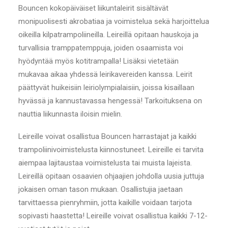
Bouncen kokopäiväiset liikuntaleirit sisältävät
monipuolisesti akrobatiaa ja voimistelua sekä harjoittelua
oikeilla kilpatrampoliineilla. Leireillä opitaan hauskoja ja
turvallisia tramppatemppuja, joiden osaamista voi
hyödyntää myös kotitrampalla! Lisäksi vietetään
mukavaa aikaa yhdessä leirikavereiden kanssa. Leirit
päättyvät huikeisiin leiriolympialaisiin, joissa kisaillaan
hyvässä ja kannustavassa hengessä! Tarkoituksena on
nauttia liikunnasta iloisin mielin.
Leireille voivat osallistua Bouncen harrastajat ja kaikki
trampoliinivoimistelusta kiinnostuneet. Leireille ei tarvita
aiempaa lajitaustaa voimistelusta tai muista lajeista.
Leireillä opitaan osaavien ohjaajien johdolla uusia juttuja
jokaisen oman tason mukaan. Osallistujia jaetaan
tarvittaessa pienryhmiin, jotta kaikille voidaan tarjota
sopivasti haastetta! Leireille voivat osallistua kaikki 7-12-