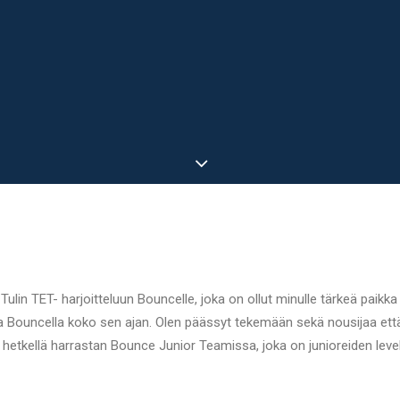
Tulin TET- harjoitteluun Bouncelle, joka on ollut minulle tärkeä paikka
a Bouncella koko sen ajan. Olen päässyt tekemään sekä nousijaa ett
ä hetkellä harrastan Bounce Junior Teamissa, joka on junioreiden leve