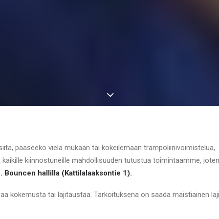
siitä, pääseekö vielä mukaan tai kokeilemaan trampoliinivoimistelua,
kaikille kiinnostuneille mahdollisuuden tutustua toimintaamme, jote
. Bouncen hallilla (Kattilalaaksontie 1).
paa kokemusta tai lajitaustaa. Tarkoituksena on saada maistiainen laji