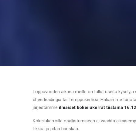
Loppuvuoden aikana meille on tullut useita kyselyjä 
cheerleadingia tai Temppukerhoa. Haluamme tarjota 
järjestämme
ilmaiset kokeilukerrat tiistaina 16.12
Kokeilukerroille osallistumiseen ei vaadita aikaisem
liikkua ja pitää hauskaa.