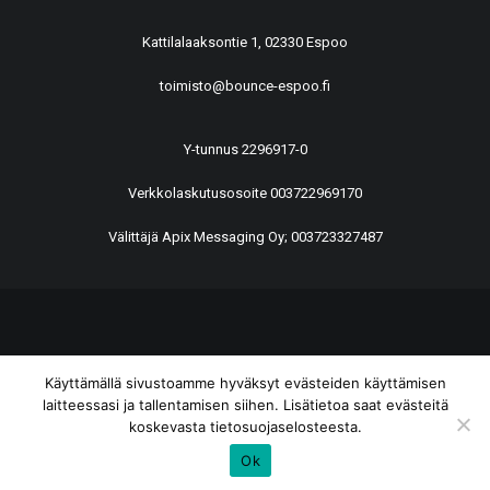
Kattilalaaksontie 1, 02330 Espoo
toimisto@bounce-espoo.fi
Y-tunnus 2296917-0
Verkkolaskutusosoite 003722969170
Välittäjä Apix Messaging Oy; 003723327487
© 2026 BounCe Espoo All rights reserved
Käyttämällä sivustoamme hyväksyt evästeiden käyttämisen
laitteessasi ja tallentamisen siihen. Lisätietoa saat evästeitä
koskevasta tietosuojaselosteesta.
Ok