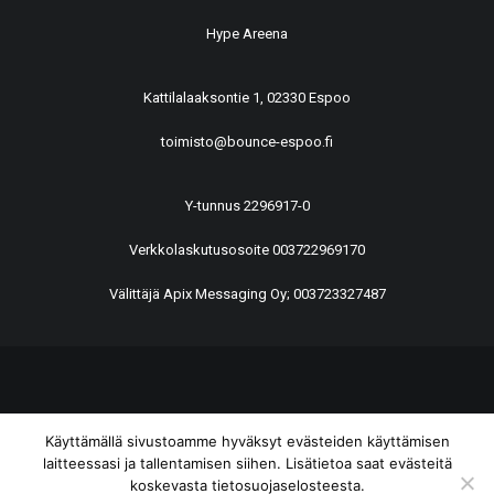
Hype Areena
Kattilalaaksontie 1, 02330 Espoo
toimisto@bounce-espoo.fi
Y-tunnus 2296917-0
Verkkolaskutusosoite 003722969170
Välittäjä Apix Messaging Oy; 003723327487
© 2026 BounCe Espoo All rights reserved
Käyttämällä sivustoamme hyväksyt evästeiden käyttämisen
laitteessasi ja tallentamisen siihen. Lisätietoa saat evästeitä
koskevasta tietosuojaselosteesta.