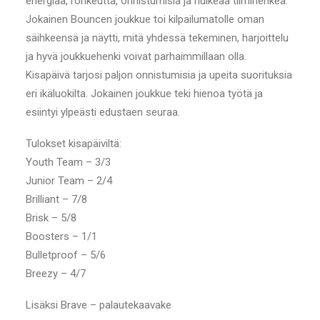
energiaa, rohkeutta, onnistumisia ja huikeaa tiimihenkeä.
Jokainen Bouncen joukkue toi kilpailumatolle oman
säihkeensä ja näytti, mitä yhdessä tekeminen, harjoittelu
ja hyvä joukkuehenki voivat parhaimmillaan olla.
Kisapäivä tarjosi paljon onnistumisia ja upeita suorituksia
eri ikäluokilta. Jokainen joukkue teki hienoa työtä ja
esiintyi ylpeästi edustaen seuraa.
Tulokset kisapäiviltä:
Youth Team – 3/3
Junior Team – 2/4
Brilliant – 7/8
Brisk – 5/8
Boosters – 1/1
Bulletproof – 5/6
Breezy – 4/7
Lisäksi Brave – palautekaavake