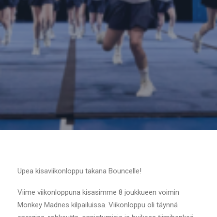
Upea kisaviikonloppu takana Bouncelle!
Viime viikonloppuna kisasimme 8 joukkueen voimin
Monkey Madnes kilpailuissa. Viikonloppu oli täynnä