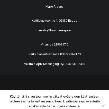
Hype Areena
Kattilalaaksontie 1, 02330 Espoo
toimisto@bounce-espoo.fi
Y-tunnus 2296917-0
Verkkolaskutusosoite 003722969170
Välittäjä Apix Messaging Oy; 003723327487
© 2026 BounCe Espoo All rights reserved
Käyttämällä sivustoamme hyväksyt evästeiden käyttämisen
laitteessasi ja tallentamisen siihen. Lisätietoa saat evästeitä
koskevasta tietosuojaselosteesta.