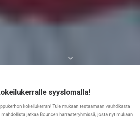
okeilukerralle syyslomalla!
emppukerhon kokeilukerran! Tule mukaan testaamaan vauhdikasta
n mahdollista jatkaa Bouncen harrasteryhmissä, josta nyt mukaan