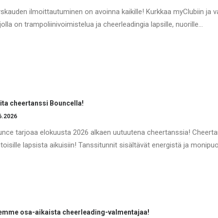
skauden ilmoittautuminen on avoinna kaikille! Kurkkaa myClubiin ja va
jolla on trampoliinivoimistelua ja cheerleadingia lapsille, nuorille…
ita cheertanssi Bouncella!
6.2026
nce tarjoaa elokuusta 2026 alkaen uutuutena cheertanssia! Cheertans
toisille lapsista aikuisiin! Tanssitunnit sisältävät energistä ja monipu
mme osa-aikaista cheerleading-valmentajaa!