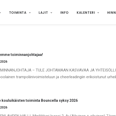
TOIMINTA
LAJIT
INFO
KALENTERI
HIN
emme toiminnanjohtajaa!
.2026
IMINNANJOHTAJA – TULE JOHTAMAAN KASVAVAA JA YHTEISÖLLIS
oolainen trampoliinivoimisteluun ja cheerleadingiin erikoistunut urheil
e kouluikäisten toiminta Bouncella syksy 2026
.2026