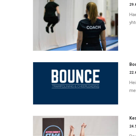
29.
Hae
yht
Bo
22.
Hei
mer
Kes
24.