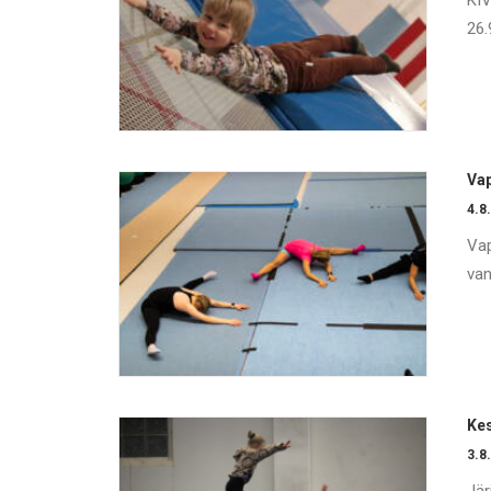
KIV
26.
Vap
4.8
Vap
van
Kes
3.8