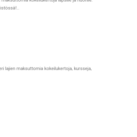
ksuttomia kokeilukertoja lapsille ja nuorille.
ristössä!…
ri lajien maksuttomia kokeilukertoja, kursseja,