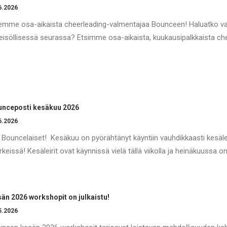
6.2026
mme osa-aikaista cheerleading-valmentajaa Bounceen! Haluatko val
eisöllisessä seurassa? Etsimme osa-aikaista, kuukausipalkkaista c
unceposti kesäkuu 2026
6.2026
 Bouncelaiset! Kesäkuu on pyörähtänyt käyntiin vauhdikkaasti kesäle
keissä! Kesäleirit ovat käynnissä vielä tällä viikolla ja heinäkuussa 
än 2026 workshopit on julkaistu!
5.2026