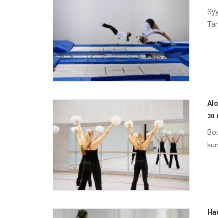
Syy
Tar
Alo
30.
Bou
kun
Hae