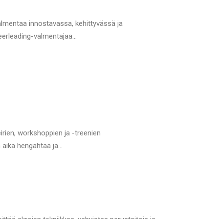
mentaa innostavassa, kehittyvässä ja
heerleading-valmentajaa…
irien, workshoppien ja -treenien
on aika hengähtää ja…