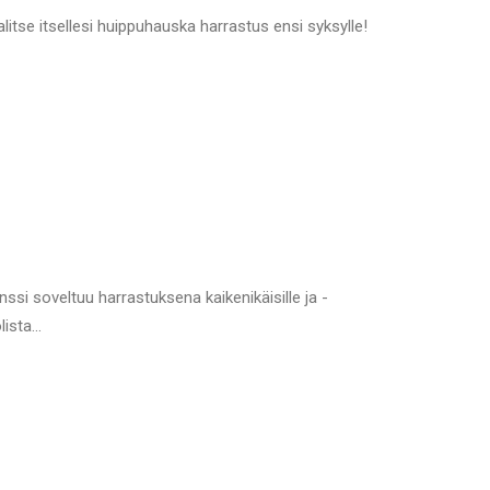
litse itsellesi huippuhauska harrastus ensi syksylle!
si soveltuu harrastuksena kaikenikäisille ja -
olista…