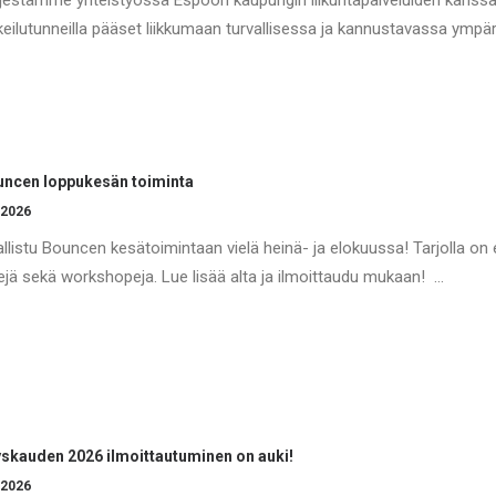
jestämme yhteistyössä Espoon kaupungin liikuntapalveluiden kanssa ma
eilutunneilla pääset liikkumaan turvallisessa ja kannustavassa ympä
ncen loppukesän toiminta
.2026
llistu Bouncen kesätoimintaan vielä heinä- ja elokuussa! Tarjolla on e
rejä sekä workshopeja. Lue lisää alta ja ilmoittaudu mukaan! …
skauden 2026 ilmoittautuminen on auki!
.2026