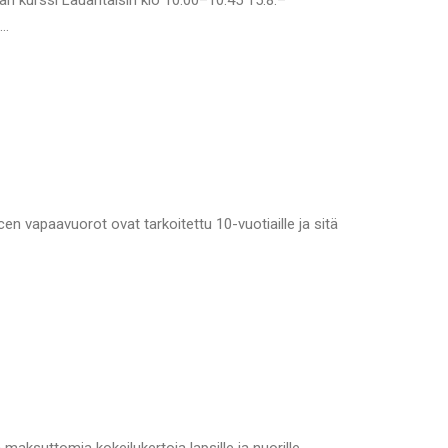
an kurssi Lauantaisin klo 10.00–10.45 15.8.–
o…
 vapaavuorot ovat tarkoitettu 10-vuotiaille ja sitä