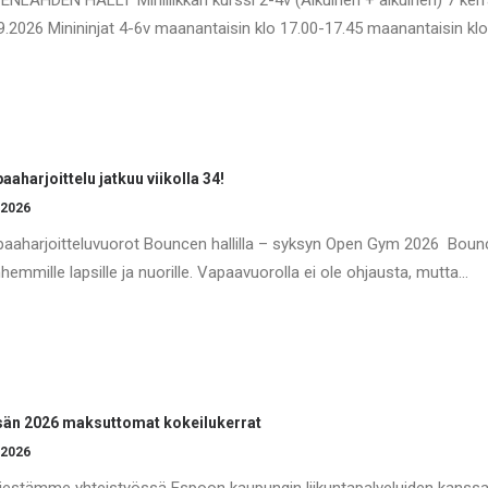
ENLAHDEN HALLI Miniliikkari kurssi 2-4v (Aikuinen + aikuinen) 7 kerr
9.2026 Minininjat 4-6v maanantaisin klo 17.00-17.45 maanantaisin kl
aaharjoittelu jatkuu viikolla 34!
.2026
aaharjoitteluvuorot Bouncen hallilla – syksyn Open Gym 2026 Bouncen
hemmille lapsille ja nuorille. Vapaavuorolla ei ole ohjausta, mutta…
än 2026 maksuttomat kokeilukerrat
.2026