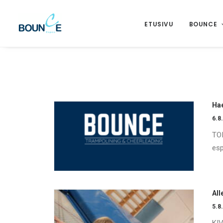
ETUSIVU
BOUNCE
Ha
6.8
TO
esp
All
5.8