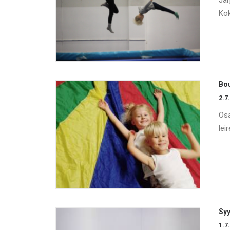
Jär
Kok
Bou
2.7
Osa
lei
Syy
1.7