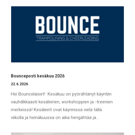
Bounceposti kesäkuu 2026
22.6.2026
Hei Bouncelaiset! Kesäkuu on pyörähtänyt käyntiin
vauhdikkaasti kesäleirien, workshoppien ja -treenien
merkeissä! Kesäleirit ovat käynnissä vielä tällä
viikolla ja heinäkuussa on aika hengähtää ja…