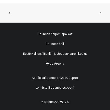
Bouncen harjoituspaikat:
Bouncen halli
Eestinkallion, Tiistilän ja Jousenkaaren koulut
Hype Areena
Kattilalaaksontie 1, 02330 Espoo
toimisto@bounce-espoo.fi
Y-tunnus 2296917-0