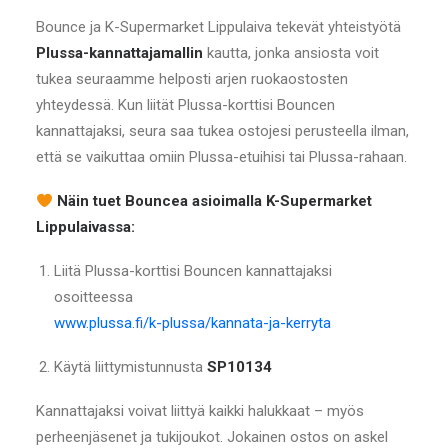
Bounce ja K-Supermarket Lippulaiva tekevät yhteistyötä
Plussa-kannattajamallin
kautta, jonka ansiosta voit
tukea seuraamme helposti arjen ruokaostosten
yhteydessä. Kun liität Plussa-korttisi Bouncen
kannattajaksi, seura saa tukea ostojesi perusteella ilman,
että se vaikuttaa omiin Plussa-etuihisi tai Plussa-rahaan.
Näin tuet Bouncea asioimalla K-Supermarket
Lippulaivassa:
Liitä Plussa-korttisi Bouncen kannattajaksi
osoitteessa
www.plussa.fi/k-plussa/kannata-ja-kerryta
Käytä liittymistunnusta
SP10134
Kannattajaksi voivat liittyä kaikki halukkaat – myös
perheenjäsenet ja tukijoukot. Jokainen ostos on askel