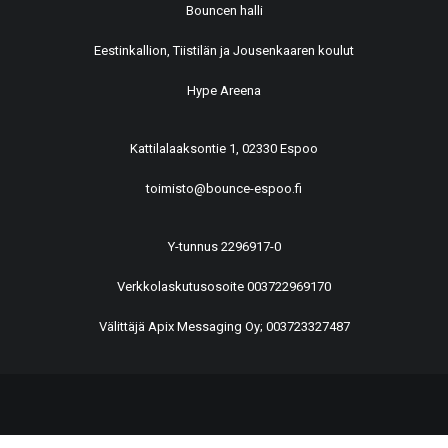
Bouncen halli
Eestinkallion, Tiistilän ja Jousenkaaren koulut
Hype Areena
Kattilalaaksontie 1, 02330 Espoo
toimisto@bounce-espoo.fi
Y-tunnus 2296917-0
Verkkolaskutusosoite 003722969170
Välittäjä Apix Messaging Oy; 003723327487
© 2026 BounCe Espoo All rights reserved