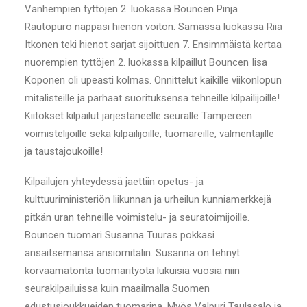
Vanhempien tyttöjen 2. luokassa Bouncen Pinja
Rautopuro nappasi hienon voiton. Samassa luokassa Riia
Itkonen teki hienot sarjat sijoittuen 7. Ensimmäistä kertaa
nuorempien tyttöjen 2. luokassa kilpaillut Bouncen Iisa
Koponen oli upeasti kolmas. Onnittelut kaikille viikonlopun
mitalisteille ja parhaat suorituksensa tehneille kilpailijoille!
Kiitokset kilpailut järjestäneelle seuralle Tampereen
voimistelijoille sekä kilpailijoille, tuomareille, valmentajille
ja taustajoukoille!
Kilpailujen yhteydessä jaettiin opetus- ja
kulttuuriministeriön liikunnan ja urheilun kunniamerkkejä
pitkän uran tehneille voimistelu- ja seuratoimijoille.
Bouncen tuomari Susanna Tuuras pokkasi
ansaitsemansa ansiomitalin. Susanna on tehnyt
korvaamatonta tuomarityötä lukuisia vuosia niin
seurakilpailuissa kuin maailmalla Suomen
edustusjoukkueiden tuomarina. Myös Valpuri Taulasalo ja