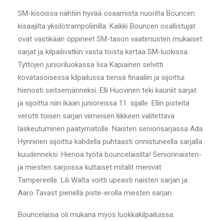
SM-kisoissa nähtiin hyvää osaamista nuorilta Bouncen
kisaajilta yksilötrampoliinilla. Kaikki Bouncen osallistujat
ovat vastikään oppineet SM-tason vaatimusten mukaiset
sarjat ja kilpailivatkin vasta toista kertaa SM-luokissa.
Tyttöjen junioriluokassa Iisa Kapiainen selvitti
kovatasoisessa kilpailussa tiensä finaaliin ja sijoittui
hienosti seitsemänneksi. Elli Huovinen teki kauniit sarjat
ja sijoittui niin ikään junioreissa 11. sijalle. Ellin pisteitä
verotti toisen sarjan viimeisen liikkeen valitettava
laskeutuminen päätymatolle. Naisten seniorisarjassa Ada
Hynninen sijoittui kahdella puhtaasti onnistuneella sarjalla
kuudenneksi. Hienoa työtä bouncelaisilta! Seniorinaisten-
ja miesten sarjoissa kultaiset mitalit menivät
Tampereelle. Lili Walta voitti upeasti naisten sarjan ja
Aaro Tavast pienellä piste-erolla miesten sarjan.
Bouncelaisia oli mukana myös luokkakilpailuissa.